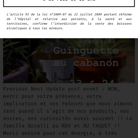
L’article 93 de la loi n°2009-87 du 21 juillet 2009 portant réforme
de l’hôpital et relative aux patients, à la santé et aux
territoires, confirme l’interdiction de la vente des boissons
alcooliques à tous les mineurs.
Previous Next Update post event : WOW,
merci pour votre présence, votre
implication et vos retours que nous aimons
tant quand il s’agit de nos produits, nos
envies, nos curiosités aussi souvent !! La
famille Borelli au RDV et AU TAQUET !!
Merci encore pour cet énergie, à très