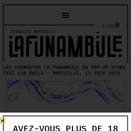
0
0.00
€
LES VERMOUTHS LA FUNAMBULE EN POP-UP STORE
CHEZ LUA BAILA — MARSEILLE, 13 JUIN 2025
AVEZ-VOUS PLUS DE 18