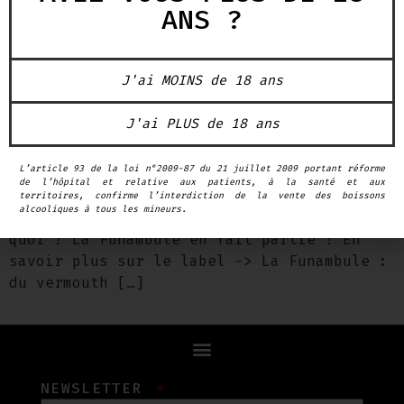
ANS ?
J'ai MOINS de 18 ans
J'ai PLUS de 18 ans
Previous Next Le 10 mars 2025, au Palais
du Pharo, la Mairie de Marseille a remis
L’article 93 de la loi n°2009-87 du 21 juillet 2009 portant réforme
le label “Fabriqué à Marseille” à 107
de l’hôpital et relative aux patients, à la santé et aux
entreprises locales. Ce label met en avant
territoires, confirme l’interdiction de la vente des boissons
alcooliques à tous les mineurs.
le savoir-faire marseillais, et devinez
quoi ? La Funambule en fait partie ! En
savoir plus sur le label -> La Funambule :
du vermouth […]
NEWSLETTER