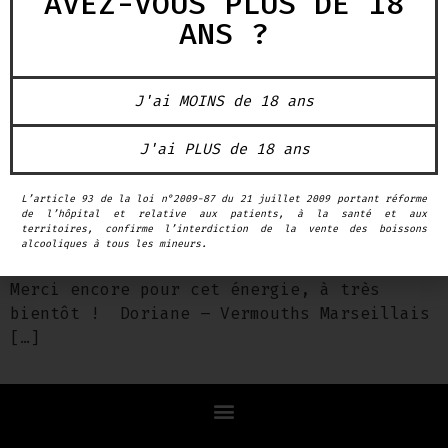
AVEZ-VOUS PLUS DE 18
ANS ?
J'ai MOINS de 18 ans
Previous Next Update post event : WOW,
J'ai PLUS de 18 ans
merci pour votre présence, votre
implication et vos retours que nous aimons
L’article 93 de la loi n°2009-87 du 21 juillet 2009 portant réforme
de l’hôpital et relative aux patients, à la santé et aux
tant quand il s’agit de nos produits, nos
territoires, confirme l’interdiction de la vente des boissons
envies, nos curiosités aussi souvent !! La
alcooliques à tous les mineurs.
famille Borelli au RDV et AU TAQUET !!
Merci encore pour cet énergie, à très
bientôt ! Doriane – Vermouths Marseillais
[…]