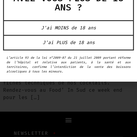
ANS ?
J'ai MOINS de 18 ans
Previous Next Grâce au travail de nos deux
J'ai PLUS de 18 ans
créatifs, l’un mixologue et l’autre cheffe
de cuisine, j’ai nommée Julien Liauteaud
L’article 93 de la loi n°2009-87 du 21 juillet 2009 portant réforme
et Stéphanie Borelli, aussi complices dans
de l’hôpital et relative aux patients, à la santé et aux
la vie que sérieux au boulot, nous
territoires, confirme l’interdiction de la vente des boissons
alcooliques à tous les mineurs.
commençons à avoir une belle collection de
fiches techniques de nos cocktails.
Rendez-vous au Food’ In Sud ce week end
pour les […]
NEWSLETTER