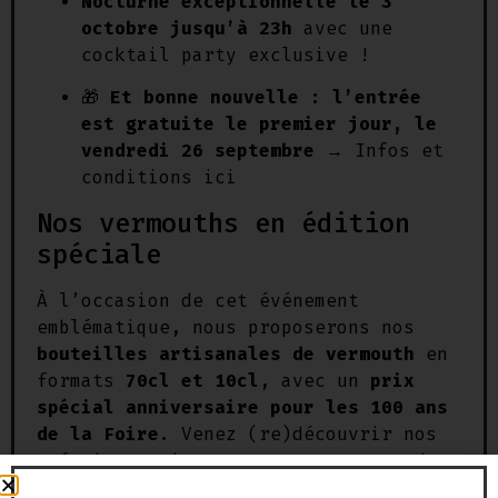
Nocturne exceptionnelle le 3
octobre jusqu’à 23h
avec une
cocktail party exclusive !
🎁
Et bonne nouvelle : l’entrée
est gratuite le premier jour, le
vendredi 26 septembre
→
Infos et
conditions ici
Nos vermouths en édition
spéciale
À l’occasion de cet événement
emblématique, nous proposerons nos
bouteilles artisanales de vermouth
en
formats
70cl et 10cl
, avec un
prix
spécial anniversaire pour les 100 ans
de la Foire
. Venez (re)découvrir nos
créations uniques aux noms gourmands
et décalés :