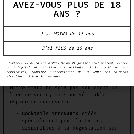
AVEZ-VOUS PLUS DE 18
Ramène ta fraise
ANS ?
Tu me fends le cœur
Cherry-moi
J'ai MOINS de 18 ans
Garde la pêche
J'ai PLUS de 18 ans
Besoin de rien, envie de noix
L’article 93 de la loi n°2009-87 du 21 juillet 2009 portant réforme
Cocktails, surprises &
de l’hôpital et relative aux patients, à la santé et aux
territoires, confirme l’interdiction de la vente des boissons
expériences immersives
alcooliques à tous les mineurs.
Notre stand ne sera pas seulement un
lieu de vente, mais un véritable
espace de découverte :
Cocktails innovants
créés
spécialement pour la Foire,
disponibles à la dégustation sur